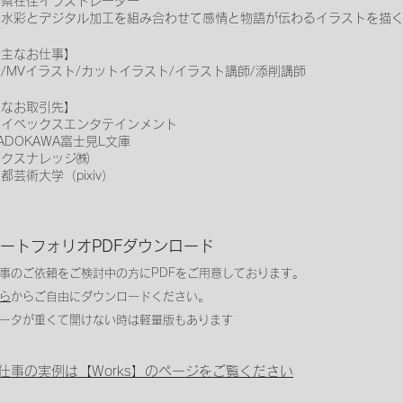
岡県在住イラストレーター
明水彩とデジタル加工を組み合わせて
感情と物語が伝わる
イラストを描
お主なお仕事】
/MVイラスト/カットイラスト/イラスト講師
/添削講師
主なお取引先】
エイベッ
クスエンタテインメント
ADOKAWA富士見L文庫
エクスナレッジ㈱
都芸術大学（pixiv）
ポートフォリオ
PD
Fダウンロード
事のご依頼をご検討中の方
にPDFをご用意しております。
ら
からご自由にダウンロードください。
ータが重くて開けない時は軽量版もあります
お仕事の実例は【Works】のページをご覧ください