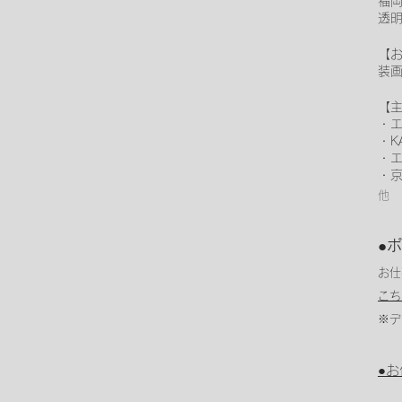
福
透
【
装画
【
・
・K
・
・京
他
●
お仕
こち
※デ
●